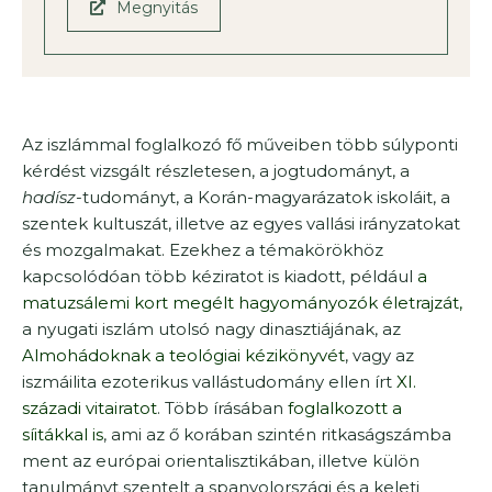
Megnyitás
Az iszlámmal foglalkozó fő műveiben több súlyponti
kérdést vizsgált részletesen, a jogtudományt, a
hadísz
-tudományt, a Korán-magyarázatok iskoláit, a
szentek kultuszát, illetve az egyes vallási irányzatokat
és mozgalmakat. Ezekhez a témakörökhöz
kapcsolódóan több kéziratot is kiadott, például
a
matuzsálemi kort megélt hagyományozók életrajzát,
a nyugati iszlám utolsó nagy dinasztiájának, az
Almohádoknak a teológiai kézikönyvét
, vagy az
iszmáilita ezoterikus vallástudomány ellen írt
XI.
századi vitairatot
. Több írásában
foglalkozott a
síitákkal is
, ami az ő korában szintén ritkaságszámba
ment az európai orientalisztikában, illetve külön
tanulmányt szentelt a spanyolországi és a keleti