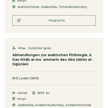
könyv
,
,
Kultúrtörténet
Arabisztika
Történettudomány
Megnyitás
Írta:
Goldziher Ignác
Abhandlungen zur arabischen Philologie, II.
Das Kitâb al-mu`ammarîn des Abû Ḥâtim al-
Siǧistânî
Brill, Leiden (1899)
. év
német
1899
könyv
,
,
Arabisztika
Irodalomtudomány
Irodalomtörténet