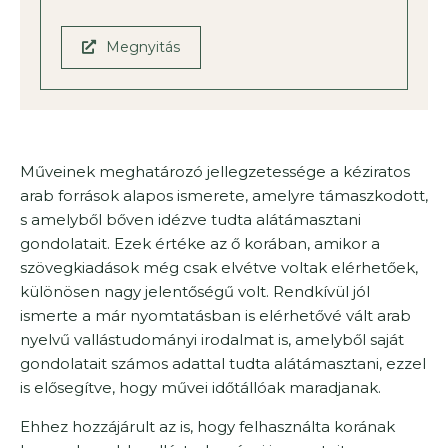
Megnyitás
Műveinek meghatározó jellegzetessége a kéziratos
arab források alapos ismerete, amelyre támaszkodott,
s amelyből bőven idézve tudta alátámasztani
gondolatait. Ezek értéke az ő korában, amikor a
szövegkiadások még csak elvétve voltak elérhetőek,
különösen nagy jelentőségű volt. Rendkívül jól
ismerte a már nyomtatásban is elérhetővé vált arab
nyelvű vallástudományi irodalmat is, amelyből saját
gondolatait számos adattal tudta alátámasztani, ezzel
is elősegítve, hogy művei időtállóak maradjanak.
Ehhez hozzájárult az is, hogy felhasználta korának