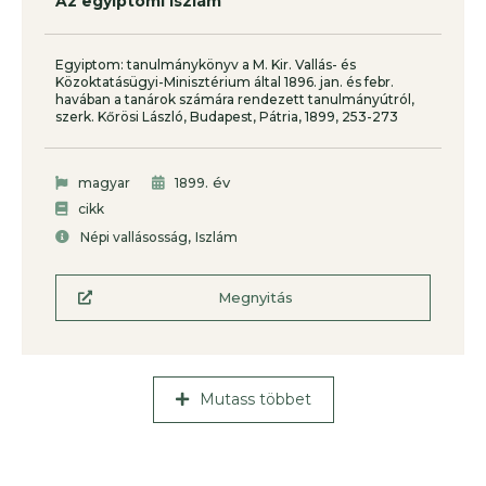
Az egyiptomi iszlám
Egyiptom: tanulmánykönyv a M. Kir. Vallás- és
Közoktatásügyi-Minisztérium által 1896. jan. és febr.
havában a tanárok számára rendezett tanulmányútról,
szerk. Kőrösi László, Budapest, Pátria, 1899, 253-273
. év
magyar
1899
cikk
,
Népi vallásosság
Iszlám
Megnyitás
Mutass többet