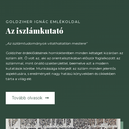
GOLDZIHER IGNÁC EMLÉKOLDAL
Az iszlámkutató
„Az iszlámtudományok vitathatatlan mestere”
Goldziher érdeklődésének homlokterében minden kétséget kizáróan az
iszlám állt. Ő volt az, aki az orientalisztikában először foglalkozott az
iszlámmal, mint önálló szakterülettel, beemelve azt a modern
kutatások körébe. Munkássága kiterjedt az iszlám minden jelentős
aspektusára, s eredményeit nagy hatású könyvekben és cikkekben
tárta a világ elé.
Tovább olvasok