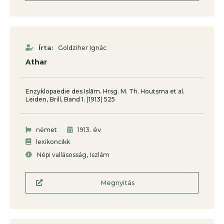
Írta:
Goldziher Ignác
Athar
Enzyklopaedie des Islām. Hrsg. M. Th. Houtsma et al.
Leiden, Brill, Band 1. (1913) 525
. év
német
1913
lexikoncikk
,
Népi vallásosság
Iszlám
Megnyitás