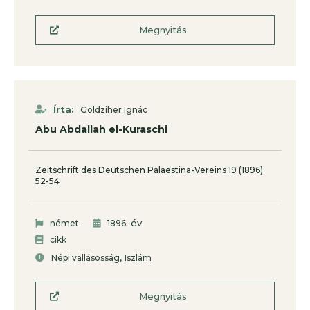
Megnyitás
Írta:
Goldziher Ignác
Abu Abdallah el-Kuraschi
Zeitschrift des Deutschen Palaestina-Vereins 19 (1896)
52-54
. év
német
1896
cikk
,
Népi vallásosság
Iszlám
Megnyitás