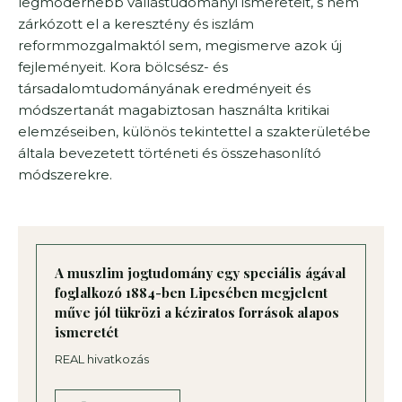
legmodernebb vallástudományi ismereteit, s nem
zárkózott el a keresztény és iszlám
reformmozgalmaktól sem, megismerve azok új
fejleményeit. Kora bölcsész- és
társadalomtudományának eredményeit és
módszertanát magabiztosan használta kritikai
elemzéseiben, különös tekintettel a szakterületébe
általa bevezetett történeti és összehasonlító
módszerekre.
A muszlim jogtudomány egy speciális ágával
foglalkozó 1884-ben Lipcsében megjelent
műve jól tükrözi a kéziratos források alapos
ismeretét
REAL hivatkozás