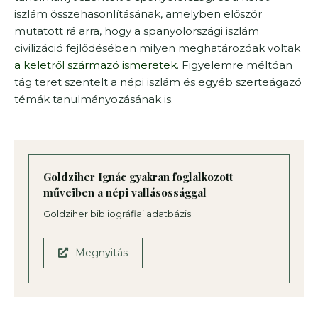
iszlám összehasonlításának, amelyben először
mutatott rá arra, hogy a spanyolországi iszlám
civilizáció fejlődésében milyen meghatározóak voltak
a keletről származó ismeretek
. Figyelemre méltóan
tág teret szentelt a népi iszlám és egyéb szerteágazó
témák tanulmányozásának is.
Goldziher Ignác gyakran foglalkozott
műveiben a népi vallásossággal
Goldziher bibliográfiai adatbázis
Megnyitás