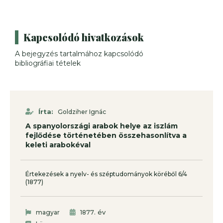
Kapcsolódó hivatkozások
A bejegyzés tartalmához kapcsolódó
bibliográfiai tételek
Írta:
Goldziher Ignác
A spanyolországi arabok helye az iszlám
fejlődése történetében összehasonlítva a
keleti arabokéval
Értekezések a nyelv- és széptudományok köréből 6/4
(1877)
. év
magyar
1877