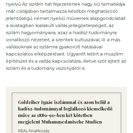
nyelvű
Az iszlám
hat fejezetének nagy ívű tematikája
már csírájában tartalmazza későbbi meghatározó
jelentőségű német nyelvű műveinek alapgondolatait
a sivatagban kialakult vallás jellegzetességeit, az
iszlám hagyományaira, azaz a
hadísz
-tudományra
vonatkozó nézeteit, a szentek kultuszával, ill. a más
vallásoknak az iszlámra gyakorolt hatásával
kapcsolatos elképzeléseit. Ugyanitt kitért a muszlim
építészet és a vallás kapcsolatára, illetve szót ejtett az
iszlám és a tudomány viszonyáról is.
Goldziher Ignác iszlámmal és azon belül a
hadísz-tudománnyal foglalkozó kiemelkedő
műve az 1889-90-ben két kötetben
megjelent Muhammedanische Studien
REAL hivatkozás