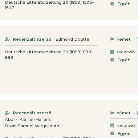
Deutsche Litteraturzeitung 20 (1899) 1506-
Egyéb
1507
Recenzált szerző:
Edmond Doutté
német
Deutsche Litteraturzeitung 20 (1899) 898-
recenzió
899
Egyéb
Recenzált szerző:
német
,
Abū l-ʿAlāʾ al-Maʿarrī
recenzió
David Samuel Margoliouth
Egyéb