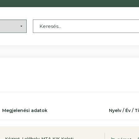
Megjelenési adatok
Nyelv / Év / 
Kézirat. Lelőhely: MTA KIK Keleti