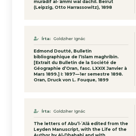
murâdif al-ʽâmmi wal dachîl. Beirut
(Leipzig, Otto Harrassowitz), 1898
Írta:
Goldziher Ignác
Edmond Doutté, Bulletin
bibliographique de l’Islam maghribin.
[Extrait du Bulletin de la Société de
Géographie d’Oran, fasc. LXXIX Janvier à
Mars 1899.] I: 1897—1er semestre 1898.
Oran, Druck von L. Fouque, 1899
Írta:
Goldziher Ignác
The letters of Abu’l-ʽAlâ edited from the
Leyden Manuscript, with the Life of the
Author by Al-Dhahabî and with