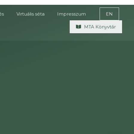
és
Virtuális séta
Impresszum
EN
MTA Könyvtár