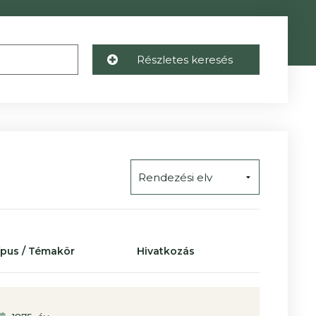
Részletes keresés
Típus / Témakör
Hivatkozás