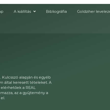
ap
A kiállítás
Bibliográfia
Goldziher levelez
a. Kulcsszó alapján és egyéb
n által keresett tételeket. A
l elérhetőek a REAL
lmazza, az a gyűjtemény a
el.