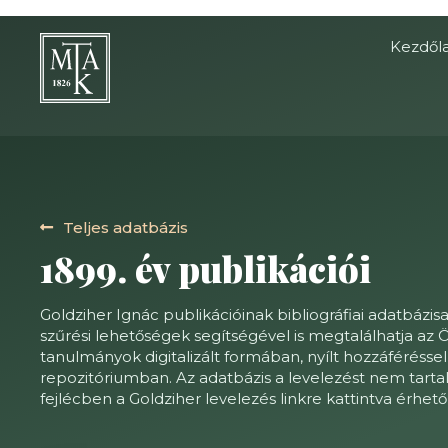
Kezdől
Teljes adatbázis
1899. év publikációi
Goldziher Ignác publikációinak bibliográfiai adatbázis
szűrési lehetőségek segítségével is megtalálhatja az Ö
tanulmányok digitalizált formában, nyílt hozzáférésse
repozitóriumban. Az adatbázis a levelezést nem tarta
fejlécben a Goldziher levelezés linkre kattintva érhető 