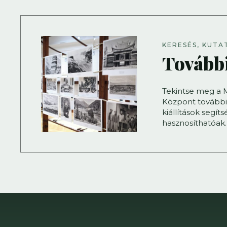
KERESÉS, KUTA
Tovább
Tekintse meg a 
Központ további 
kiállítások segít
hasznosíthatóak.