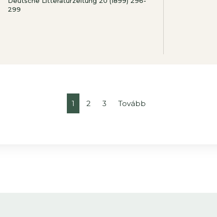
Deutsche Litteraturzeitung 20 (1899) 296-
299
1
2
3
Tovább