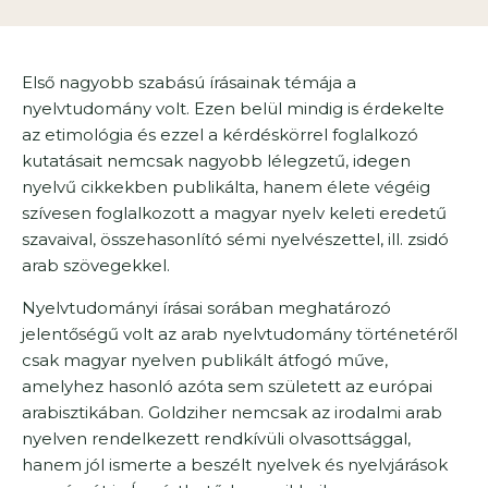
Első nagyobb szabású írásainak témája a
nyelvtudomány volt. Ezen belül mindig is érdekelte
az etimológia és ezzel a kérdéskörrel foglalkozó
kutatásait nemcsak nagyobb lélegzetű, idegen
nyelvű cikkekben publikálta, hanem élete végéig
szívesen foglalkozott a magyar nyelv keleti eredetű
szavaival, összehasonlító sémi nyelvészettel, ill. zsidó
arab szövegekkel.
Nyelvtudományi írásai sorában meghatározó
jelentőségű volt az arab nyelvtudomány történetéről
csak magyar nyelven publikált átfogó műve,
amelyhez hasonló azóta sem született az európai
arabisztikában. Goldziher nemcsak az irodalmi arab
nyelven rendelkezett rendkívüli olvasottsággal,
hanem jól ismerte a beszélt nyelvek és nyelvjárások