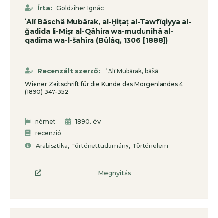
Írta:
Goldziher Ignác
ʽAlî Bâschâ Mubârak, al-Ḫiṭaṭ al-Tawfîqiyya al-
ǧadîda li-Miṣr al-Qâhira wa-mudunihâ al-
qadîma wa-l-šahîra (Bûlâq, 1306 [1888])
,
Recenzált szerző:
ʿAlī Mubārak
bāšā
Wiener Zeitschrift für die Kunde des Morgenlandes 4
(1890) 347-352
. év
német
1890
recenzió
,
,
Arabisztika
Történettudomány
Történelem
Megnyitás