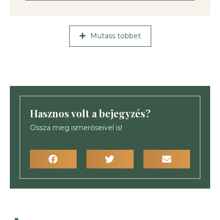
Mutass többet
Hasznos volt a bejegyzés?
Ossza meg ismerőseivel is!