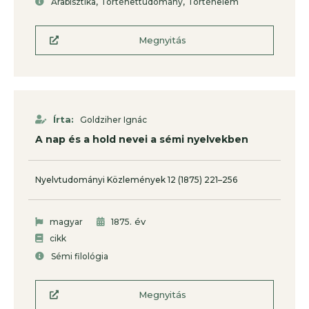
,
,
Arabisztika
Történettudomány
Történelem
Megnyitás
Írta:
Goldziher Ignác
A nap és a hold nevei a sémi nyelvekben
Nyelvtudományi Közlemények 12 (1875) 221–256
. év
magyar
1875
cikk
Sémi filológia
Megnyitás