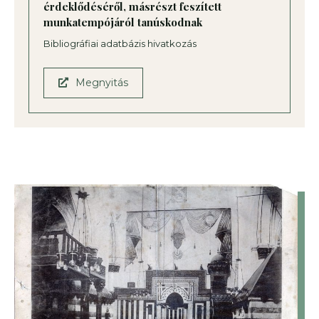
érdeklődéséről, másrészt feszített
munkatempójáról tanúskodnak
Bibliográfiai adatbázis hivatkozás
Megnyitás