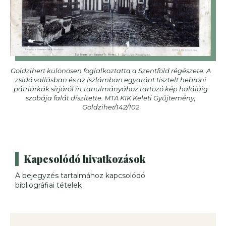
Goldzihert különösen foglalkoztatta a Szentföld régészete. A
zsidó vallásban és az iszlámban egyaránt tisztelt hebroni
pátriárkák sírjáról írt tanulmányához tartozó kép haláláig
szobája falát díszítette. MTA KIK Keleti Gyűjtemény,
Goldziher/142/102
Kapcsolódó hivatkozások
A bejegyzés tartalmához kapcsolódó
bibliográfiai tételek