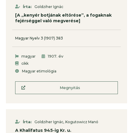
Írta:
Goldziher Ignác
[A „kenyér botjának eltörése”, a fogaknak
fejérséggel való megverése]
Magyar Nyelv 3 (1907) 383
. év
magyar
1907
cikk
Magyar etimológia
Megnyitás
,
Írta:
Goldziher Ignác
Kogutowicz Manó
A Khalifatus 945-ig Kr. u.