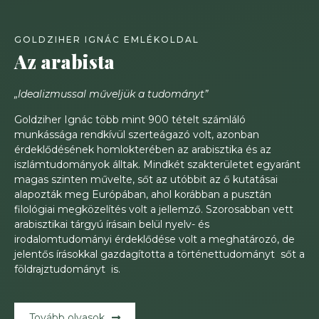
GOLDZIHER IGNÁC EMLÉKOLDAL
Az arabista
„Idealizmussal műveljük a tudományt”
Goldziher Ignác több mint 900 tételt számláló
munkássága rendkívül szerteágazó volt, azonban
érdeklődésének homlokterében az arabisztika és az
iszlámtudományok álltak. Mindkét szakterületet egyaránt
magas szinten művelte, sőt az utóbbit az ő kutatásai
alapozták meg Európában, ahol korábban a pusztán
filológiai megközelítés volt a jellemző. Szorosabban vett
arabisztikai tárgyú írásain belül nyelv- és
irodalomtudományi érdeklődése volt a meghatározó, de
jelentős írásokkal gazdagította a történettudományt sőt a
földrajztudományt is.
Tovább olvasok