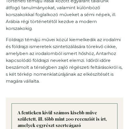
Történeti témájú írásai között egyaránt találunk
átfogó tanulmányokat, valamint különböző
korszakokkal foglalkozó műveket a sémi népek, ill.
Arábia régi történetétől kezdve a modern
korszakokig.
Földrajzi témájú művei közül kiemelkedik az irodalmi
és földrajzi ismeretek szintetizálására törekvő cikke,
amelyben az irodalomból ismert hőshöz, Antarhoz
kapcsolódó földrajzi neveket elemzi. Időről időre
beszámolt a térségben zajló régészeti feltárásokról is,
s két térkép nomenklatúrájának az elkészítését is
magára vállalta.
A fentieken kívül számos kisebb műve
született, ill. több mint 200 recenziót is írt,
amelyek egyrészt szerteágazó