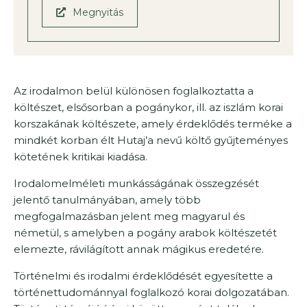
Megnyitás
Az irodalmon belül különösen foglalkoztatta a
költészet, elsősorban a pogánykor, ill. az iszlám korai
korszakának költészete, amely érdeklődés terméke a
mindkét korban élt Hutaj’a nevű költő gyűjteményes
kötetének kritikai kiadása.
Irodalomelméleti munkásságának összegzését
jelentő tanulmányában, amely több
megfogalmazásban jelent meg magyarul és
németül, s amelyben a pogány arabok költészetét
elemezte, rávilágított annak mágikus eredetére.
Történelmi és irodalmi érdeklődését egyesítette a
történettudománnyal foglalkozó korai dolgozatában.