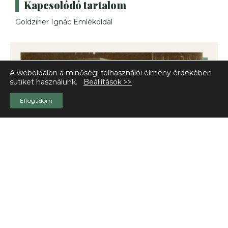
Kapcsolódó tartalom
Goldziher Ignác Emlékoldal
A weboldalon a minőségi felhasználói élmény érdekében
sütiket használunk.
Beállítások >>
Elfogadom