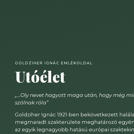
GOLDZIHER IGNÁC EMLÉKOLDAL
Utóélet
„…Oly nevet hagyott maga után, hogy még min
szólnak róla”
Goldziher Ignác 1921-ben bekövetkezett halála
megmaradt szakterülete meghatározó egyén
az egyik legnagyobb hatású európai szaktekin