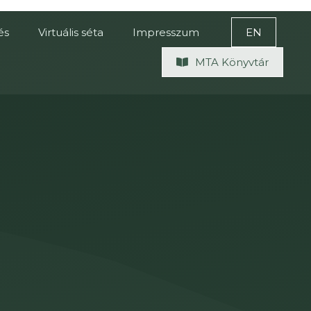
és
Virtuális séta
Impresszum
EN
MTA Könyvtár