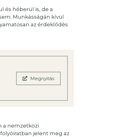
 és héberül is, de a
z sem. Munkásságán kívül
lyamatosan az érdeklődés
Megnyitás
m a nemzetközi
folyóiratban jelent meg az