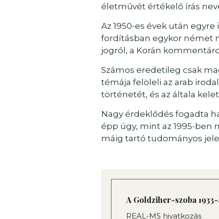
életművét értékelő írás neve
Az 1950-es évek után egyre 
fordításban egykor német n
jogról, a Korán kommentárok
Számos eredetileg csak mag
témája felöleli az arab irod
történetét, és az általa ke
Nagy érdeklődés fogadta ha
épp úgy, mint az 1995-ben m
máig tartó tudományos jel
A Goldziher-szoba 1933-a
REAL-MS hivatkozás