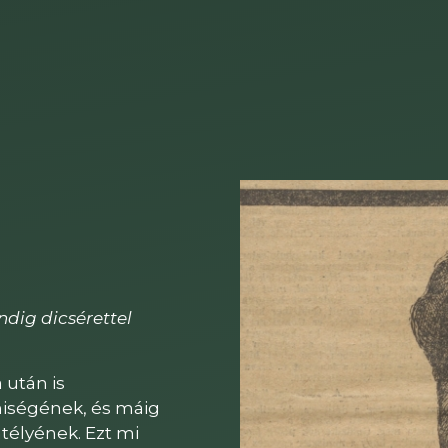
dig dicsérettel
 után is
iségének, és máig
télyének. Ezt mi