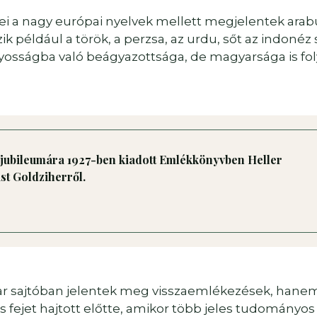
ei a nagy európai nyelvek mellett megjelentek arabul
ik például a török, a perzsa, az urdu, sőt az indoné
yosságba való beágyazottsága, de magyarsága is fo
 jubileumára 1927-ben kiadott Emlékkönyvben Heller
st Goldziherről.
r sajtóban jelentek meg visszaemlékezések, hane
ejet hajtott előtte, amikor több jeles tudományos 