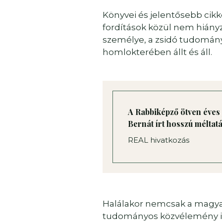
Könyvei és jelentősebb cikk
fordítások közül nem hiányz
személye, a zsidó tudomán
homlokterében állt és áll.
A Rabbiképző ötven éves
Bernát írt hosszú méltatá
REAL hivatkozás
Halálakor nemcsak a magya
tudományos közvélemény is f