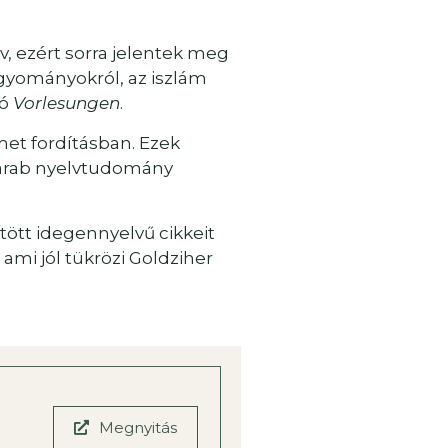
, ezért sorra jelentek meg
gyományokról, az iszlám
ló
Vorlesungen
.
et fordításban. Ezek
az arab nyelvtudomány
tött idegennyelvű cikkeit
ami jól tükrözi Goldziher
Megnyitás