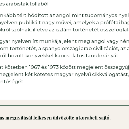
s arabisták tollából.
inkább tért hódított az angol mint tudományos nyelv
yelven publikált nagy művei, amelyek a prófétai ha
ról szólnak, illetve az iszlám történetét összefogla
yar nyelven írt munkája jelent meg angol vagy ném
alom történetét, a spanyolországi arab civilizációt, 
letről hozott könyvekkel kapcsolatos tanulmányát.
t kötetben 1967 és 1973 között megjelent összegyűj
egjelent két kötetes magyar nyelvű cikkválogatást, 
entőségét.
s megnyitását lelkesen üdvözölte a korabeli sajtó.