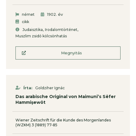
. év
német
1902
cikk
,
,
Judaisztika
Irodalomtörténet
Muszlim zsidó kölcsönhatás
Megnyitás
Írta:
Goldziher Ignác
Das arabische Original von Maimuni’s Sêfer
Hammiṣewôt
Wiener Zeitschrift für die Kunde des Morgenlandes
(WZKM) 3 (1889) 77-85