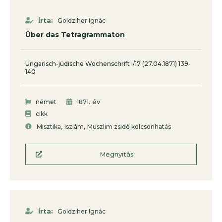
Írta:
Goldziher Ignác
Über das Tetragrammaton
Ungarisch-jüdische Wochenschrift I/17 (27.04.1871) 139-
140
. év
német
1871
cikk
,
,
Misztika
Iszlám
Muszlim zsidó kölcsönhatás
Megnyitás
Írta:
Goldziher Ignác