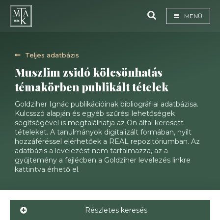
MENÜ
Teljes adatbázis
Muszlim zsidó kölcsönhatás
témakörben publikált tételek
Goldziher Ignác publikációinak bibliográfiai adatbázisa.
Kulcsszó alapján és egyéb szűrési lehetőségek
segítségével is megtalálhatja az Ön által keresett
tételeket. A tanulmányok digitalizált formában, nyílt
hozzáféréssel elérhetőek a REAL repozitóriumban. Az
adatbázis a levelezést nem tartalmazza, az a
gyűjtemény a fejlécben a Goldziher levelezés linkre
kattintva érhető el.
Részletes keresés